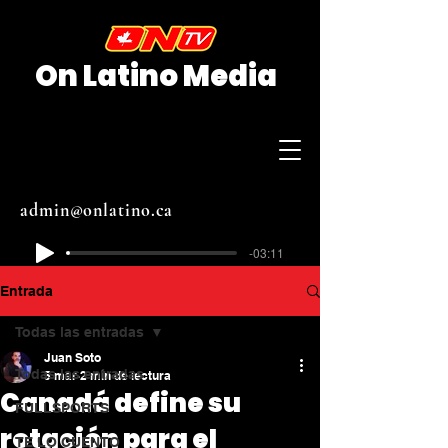
On Latino Media
admin@onlatino.ca
-03:11
Entrada
Todas las entradas
Juan Soto
Todas las entradas
5 mar
2 min de lectura
Canadá define su
FULLSPORTS
rotación para el
TE LO CUENTO