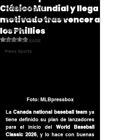
Clásico Mundial y llega
PORTADA SPORTS
motivado tras vencer a
PORTADA ENTRETENIMIENTO
los Phillies
Topicality
Obtuvo NaN de 5 estrellas.
PRESS RELEASE
Press Sports
Foto: MLBpressbox
La 
Canada national baseball team
 ya 
tiene definido su plan de lanzadores 
para el inicio del 
World Baseball 
Classic 2026
, y lo hace con buenas 