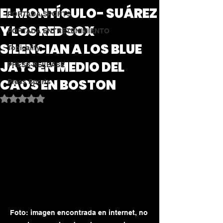
EL MONTÍCULO- SUÁREZ
PORTADA SPORTS
Y LOS RED SOX
PORTADA ENTRETENIMIENTO
SILENCIAN A LOS BLUE
Topicality
JAYS EN MEDIO DEL
PRESS RELEASE
CAOS EN BOSTON
Press Sports
Obtuvo NaN de 5 estrellas.
Foto: imagen encontrada en internet, no 