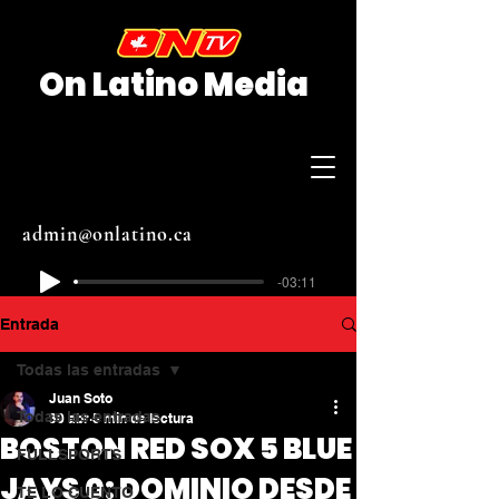
On Latino Media
admin@onlatino.ca
-03:11
Entrada
Todas las entradas
Juan Soto
Todas las entradas
30 abr
5 min de lectura
BOSTON RED SOX 5 BLUE
FULLSPORTS
JAYS 0: DOMINIO DESDE
TE LO CUENTO