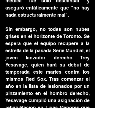
médica "fue solo descansar" y 
aseguró enfáticamente que "no hay 
nada estructuralmente mal".
Sin embargo, no todas son nubes 
grises en el horizonte de Toronto. Se 
espera que el equipo recupere a la 
estrella de la pasada Serie Mundial, el 
joven lanzador derecho Trey 
Yesavage, quien hará su debut de 
temporada este martes contra los 
mismos Red Sox. Tras comenzar el 
año en la lista de lesionados por un 
pinzamiento en el hombro derecho, 
Yesavage cumplió una asignación de 
rehabilitación en Ligas Menores que 
dividió en cuatro juegos (tres como 
abridor) entre Clase-A Dunedin y 
Triple-A Buffalo, dejando marca de 0-