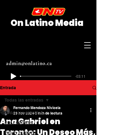
On Latino Media
admin@onlatino.ca
-03:11
Entrada
Todas las entradas
Fernando Mendoza Nivicela
Todas las entradas
23 nov 2024
3 min de lectura
Ana Gabriel en
FULLSPORTS
Toronto: Un Deseo Más,
TE LO CUENTO