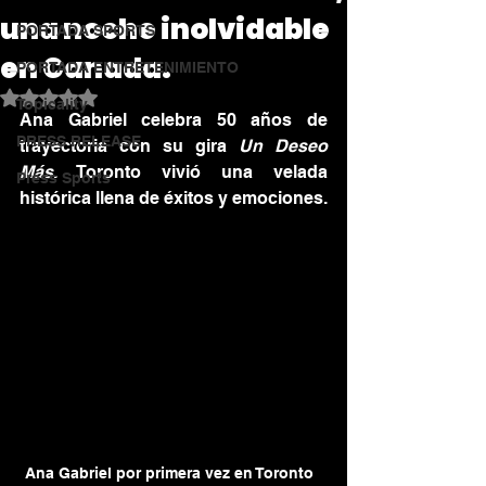
una noche inolvidable
PORTADA SPORTS
en Canada.
PORTADA ENTRETENIMIENTO
Obtuvo NaN de 5 estrellas.
Topicality
Ana Gabriel celebra 50 años de 
PRESS RELEASE
trayectoria con su gira 
Un Deseo 
Más
. Toronto vivió una velada 
Press Sports
histórica llena de éxitos y emociones.
Ana Gabriel por primera vez en Toronto  