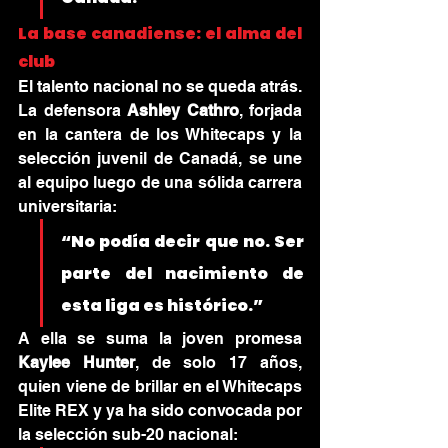
La base canadiense: el alma del 
club
El talento nacional no se queda atrás. 
La defensora 
Ashley Cathro
, forjada 
en la cantera de los Whitecaps y la 
selección juvenil de Canadá, se une 
al equipo luego de una sólida carrera 
universitaria:
“No podía decir que no. Ser 
parte del nacimiento de 
esta liga es histórico.”
A ella se suma la joven promesa 
Kaylee Hunter
, de solo 17 años, 
quien viene de brillar en el Whitecaps 
Elite REX y ya ha sido convocada por 
la selección sub-20 nacional: