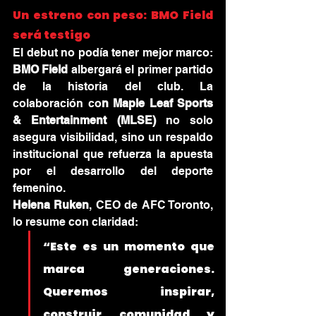
Un estreno con peso: BMO Field 
será testigo
El debut no podía tener mejor marco: 
BMO Field
 albergará el primer partido 
de la historia del club. La 
colaboración co
n Maple Leaf Sports 
& Entertainment (MLSE)
 no solo 
asegura visibilidad, sino un respaldo 
institucional que refuerza la apuesta 
por el desarrollo del deporte 
femenino.
Helena Ruken
, CEO de AFC Toronto, 
lo resume con claridad:
“Este es un momento que 
marca generaciones. 
Queremos inspirar, 
construir comunidad y 