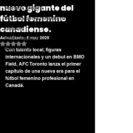
nuevo gigante del
PORTADA SPORTS
fútbol femenino
PORTADA ENTRETENIMIENTO
canadiense.
Topicality
Actualizado:
6 may 2025
PRESS RELEASE
Obtuvo NaN de 5 estrellas.
Press Sports
Con talento local, figuras 
internacionales y un debut en BMO 
Field, AFC Toronto lanza el primer 
capítulo de una nueva era para el 
fútbol femenino profesional en 
Canadá.