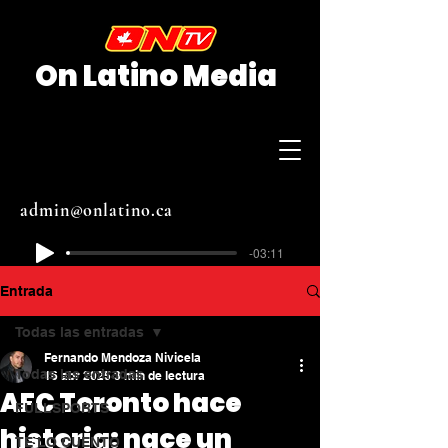
On Latino Media
admin@onlatino.ca
-03:11
Entrada
Todas las entradas
Fernando Mendoza Nivicela
Todas las entradas
16 abr 2025
3 min de lectura
AFC Toronto hace
FULLSPORTS
historia: nace un
TE LO CUENTO