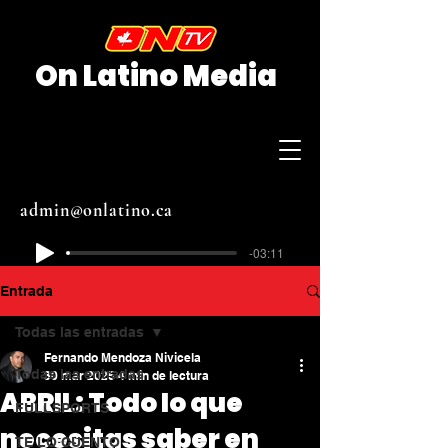
On Latino Media
admin@onlatino.ca
-03:11
Entrada
Todas las entradas
Fernando Mendoza Nivicela
Todas las entradas
30 mar 2025
4 min de lectura
ABRIL: Todo lo que
FULLSPORTS
necesitas saber en
TE LO CUENTO