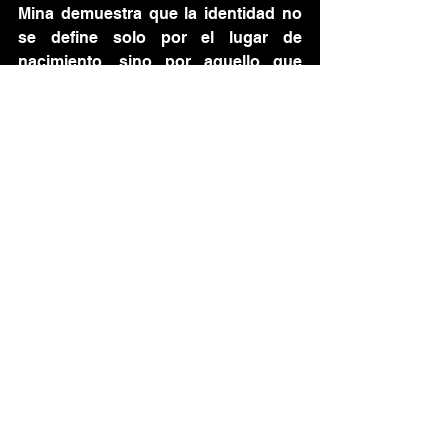
Mina demuestra que la identidad no 
se define solo por el lugar de 
nacimiento, sino por aquello que 
resuena en el alma.
ASTROPICAL llega para 
encender Fuego Fuego 
2025 - Pag 32
El supergrupo ASTROPICAL, 
formado por integrantes de Bomba 
Estéreo y Rawayana, llegará con su 
explosiva fusión tropical a Fuego 
Fuego 2025. Con su característico 
sonido que mezcla afrobeat, 
champeta, reggae y electrónica, 
prometen un espectáculo vibrante 